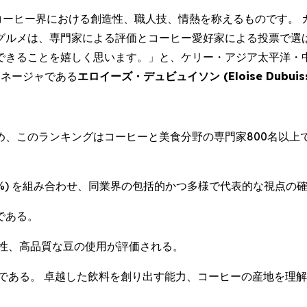
コーヒー界における創造性、職人技、情熱を称えるものです。
グルメは、専門家による評価とコーヒー愛好家による投票で選
嬉しく思います。」と、ケリー・アジア太平洋・中東・アフリカ (Kerr
ルマネージャである
エロイーズ・デュビュイソン (
Eloise Dubui
め、このランキングはコーヒーと美食分野の専門家800名以上
(30%) を組み合わせ、同業界の包括的かつ多様で代表的な視点
である。
性、高品質な豆の使用が評価される。
である。 卓越した飲料を創り出す能力、コーヒーの産地を理