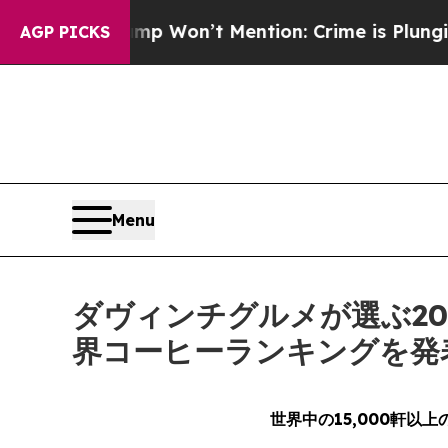
rump Won’t Mention: Crime is Plunging, but he 
AGP PICKS
Menu
ダヴィンチグルメが選ぶ20
界コーヒーランキングを発
世界中の
15,000
軒以上