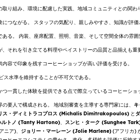
の取り組み、環境に配慮した実践、地域コミュニティとの関わ
験につながる。 スタッフの気配り、親しみやすさ、知識が評価
である。 内装、座席配置、照明、音楽、そして空間全体の雰囲
が、それを引き立てる料理やペイストリーの品質と品揃えも重
供内容で印象を残すコーヒーショップが高い評価を受ける。
ビス水準を維持することが不可欠である。
かつ一貫した体験を提供できる点で際立っているコーヒーショ
界の要人で構成される。 地域別審査を主導する専門家には、
キ
リス・ディミトラコプロス (
Michalis
Dimitrakopoulos
)
と
ダ
ルトノ (
Tanty Hartono
)
、
スンヒ・ターク (
Sunghee Tark
アニア)、
ジョリー・マーレーン (
Jolie Marlene
)
(アフリカ)
コーヒーエコシステムの豊かさ、進化、多様性を評価に反映す