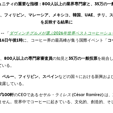
ュニティの重要な指標：
800
人以上の業界専門家と、
35
万の一
、フィリピン、マレーシア、メキシコ、韓国、
UAE
、チリ、
を反映する結果に
-- 「
ダヴィンチグルメが選ぶ
2026
年世界ベストコーヒーショ
16
日午後1時
に、コーヒー界の最高峰が集う国際イベント「
コ
、
800
人以上の専門家審査員
の知見と
35万の一般投票
を統合
ている。
、ペルー、フィリピン、スペイン
などの国々における新興およ
披露している。
プ
100
軒
のCEOである
セサル・ラミレス (
César Ramírez
)
は、
ません。世界中でコーヒーに起きている、文化的、創造的、そ