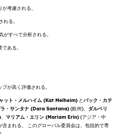
りが考慮される。
される。
気がすべて分析される。
要である。
ップが高く評価される。
ャット・メルハイム (
Kat Melheim
)
と
パック・カテ
ラ・サンタナ (
Dara Santana
)
(欧州)、
ダルベリ
)
、
マリアム・エリン (
Mariam Erin
)
(アジア・中
 が含まれる。 このグローバル委員会は、包括的で専
る。