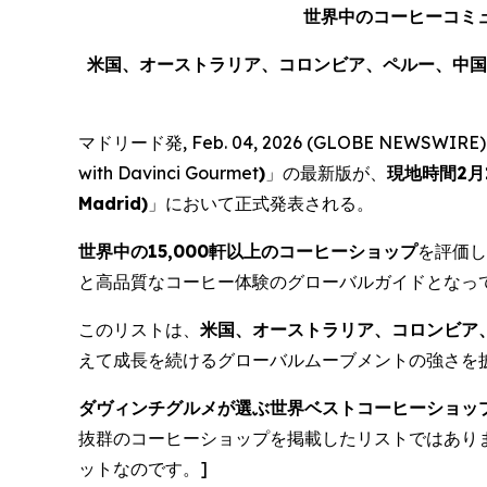
世界中のコーヒーコミ
米国、オーストラリア、コロンビア、ペルー、中国
マドリード発, Feb. 04, 2026 (GLOBE NEWSWIRE) 
with Davinci Gourmet
)
」の最新版が、
現地時間
2
月
Madrid
)
」において正式発表される。
世界中の
15,000
軒以上のコーヒーショップ
を評価し
と高品質なコーヒー体験のグローバルガイドとなっ
このリストは、
米国、オーストラリア、コロンビア
えて成長を続けるグローバルムーブメントの強さを
ダヴィンチグルメが選ぶ世界ベストコーヒーショッ
抜群のコーヒーショップを掲載したリストではあり
ットなのです。]