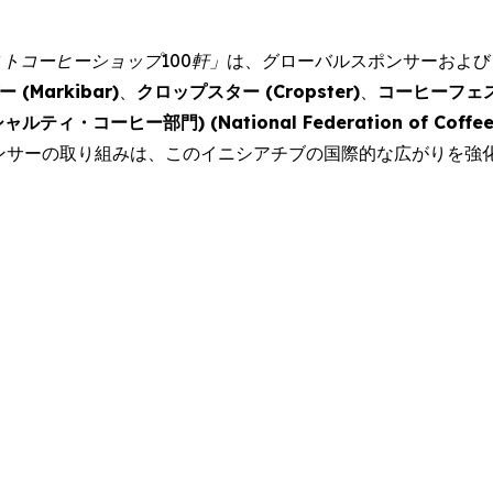
ストコーヒーショップ
100
軒」
は、グローバルスポンサーおよび
ー (
Markibar
)
、
クロップスター (
Cropster
)
、
コーヒーフェ
ャルティ・コーヒー部門) (
National Federation of Coffe
ンサーの取り組みは、このイニシアチブの国際的な広がりを強