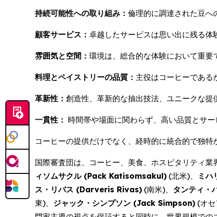
持続可能性への取り組み：
倫理的に調達された豆へ
顧客サービス：
卓越したサービスは思い出に残る体
雰囲気と空間：
環境は、総合的な体験において重要
料理とペイストリーの品質：
主役はコーヒーである
革新性：
創造性、革新的な抽出技法、ユニークな提
一貫性：
時間帯や場面に関わらず、高い品質とサー
コーヒーの提供だけでなく、経時的に統合的で独特
国際審査団は、コーヒー、美食、ホスピタリティ業
ィソムサクル (
Pack Katisomsakul
)
(北米)、
ミハ
ス・リバス (
Darveris Rivas
)
(南米)、
タンティ・ハ
東)、
ジャック・シンプソン (
Jack Simpson
)
(オセ
門家主導の視点を保証すると同時に、世界規模での